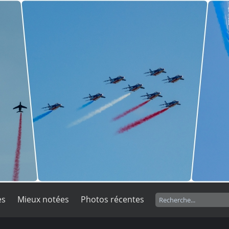
es
Mieux notées
Photos récentes