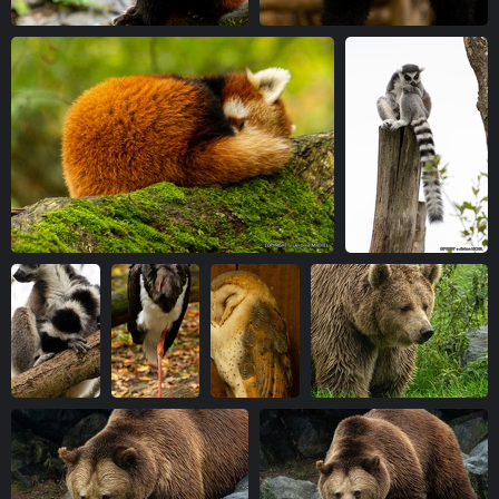
IMG 7139-1
IMG 7155-1
vue 4462 fois
vue 4874 fois
IMG 7162-1
IMG 7164-1
vue 5122 fois
vue 5045 fois
IMG 7167-1
IMG 7203-1
IMG 7214-1
IMG 7246-1
vue 4932 fois
vue 4833 fois
vue 4836 fois
vue 4904 fois