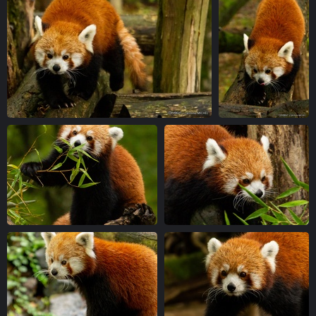
IMG 7111-1
IMG 7117-1
vue 5124 fois
vue 4903 fois
IMG 7124-1
IMG 7127-1
vue 4885 fois
vue 5263 fois