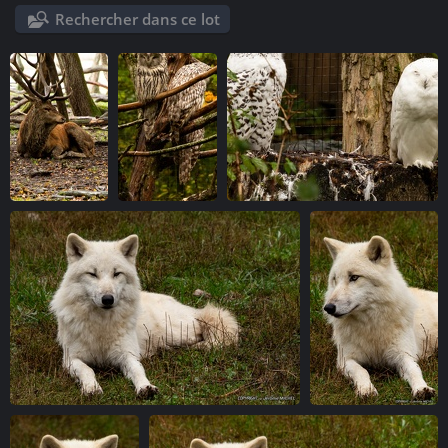
Rechercher dans ce lot
IMG 6861-1
IMG 6864-1
IMG 6866-1
vue 6520 fois
vue 5929 fois
vue 5097 fois
IMG 6868-1
IMG 6869-1
vue 4846 fois
vue 4978 fois