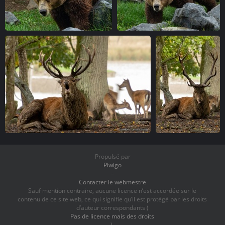
IMG 7287-1
IMG 7294-1
vue 5164 fois
vue 5286 fois
IMG 7324-1
IMG 7330-1
vue 5936 fois
vue 7617 fois
Propulsé par
Piwigo
-
Contacter le webmestre
Sauf mention contraire, aucune licence n’est accordée sur le
contenu de ce site web, ce qui signifie qu’il est protégé par les droits
d’auteur correspondants (
Pas de licence mais des droits
).