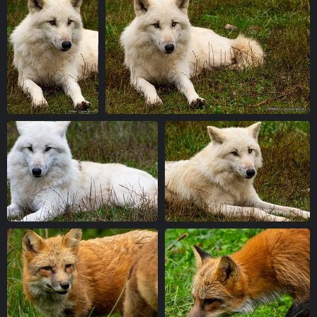
IMG 6876-1
IMG 6888-1
vue 5159 fois
vue 4590 fois
IMG 6905-1
IMG 6912-1
vue 4749 fois
vue 4457 fois