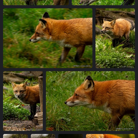
IMG 6955-1
IMG 6957-1
vue 4566 fois
vue 4568 fois
IMG 6963-1
IMG 6964-1
vue 4766 fois
vue 5142 fois
IMG 6966-1
IMG 6971-1